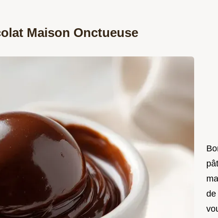
olat Maison Onctueuse
Bon
pât
ma
de
vo