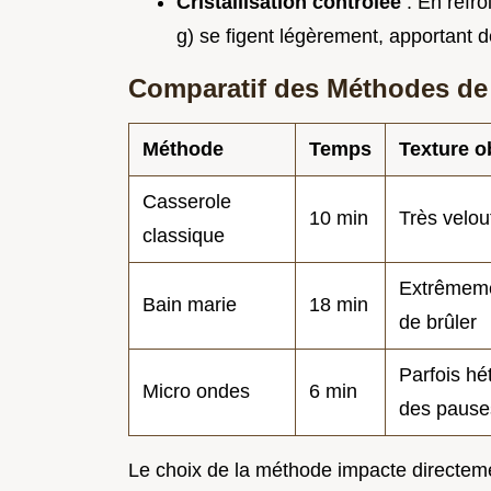
Cristallisation contrôlée
: En refro
g) se figent légèrement, apportant d
Comparatif des Méthodes de
Méthode
Temps
Texture o
Casserole
10 min
Très velo
classique
Extrêmeme
Bain marie
18 min
de brûler
Parfois h
Micro ondes
6 min
des pause
Le choix de la méthode impacte directement