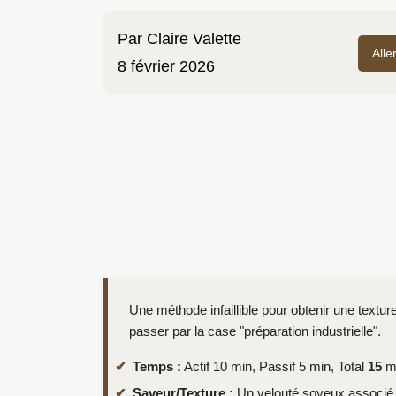
Par
Claire Valette
Alle
8 février 2026
Une méthode infaillible pour obtenir une textu
passer par la case "préparation industrielle".
Temps :
Actif 10 min, Passif 5 min, Total
15
mi
Saveur/Texture :
Un velouté soyeux associé à