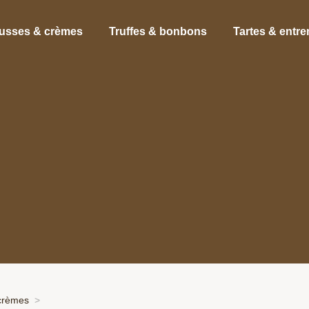
usses & crèmes
Truffes & bonbons
Tartes & entr
crèmes