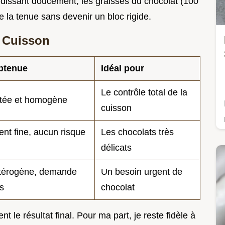
idissant doucement, les graisses du chocolat (100
e la tenue sans devenir un bloc rigide.
 Cuisson
btenue
Idéal pour
Le contrôle total de la
utée et homogène
cuisson
nt fine, aucun risque
Les chocolats très
délicats
étérogène, demande
Un besoin urgent de
s
chocolat
 le résultat final. Pour ma part, je reste fidèle à