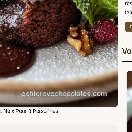
rés
te
E
Vo
t Noix Pour 8 Personnes