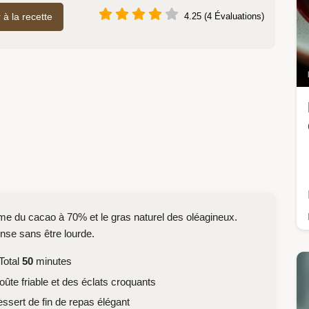
r à la recette
4.25 (4 Évaluations)
tume du cacao à 70% et le gras naturel des oléagineux.
nse sans être lourde.
Total
50
minutes
ûte friable et des éclats croquants
ssert de fin de repas élégant