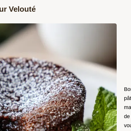
ur Velouté
Bon
pât
ma
de
vo