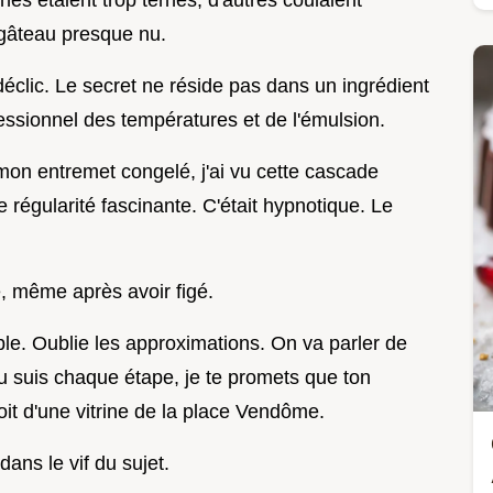
ines étaient trop ternes, d'autres coulaient
 gâteau presque nu.
 déclic. Le secret ne réside pas dans un ingrédient
ssionnel des températures et de l'émulsion.
mon entremet congelé, j'ai vu cette cascade
 régularité fascinante. C'était hypnotique. Le
e, même après avoir figé.
lible. Oublie les approximations. On va parler de
 tu suis chaque étape, je te promets que ton
roit d'une vitrine de la place Vendôme.
ans le vif du sujet.