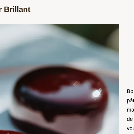
 Brillant
Bon
pât
ma
de
vo