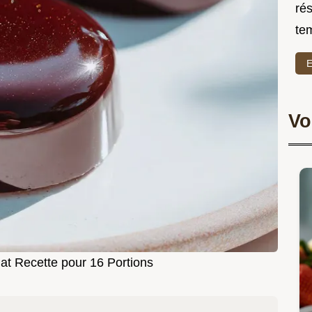
rés
te
E
Vo
at Recette pour 16 Portions