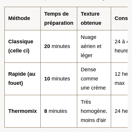
Temps de
Texture
Méthode
Conser
préparation
obtenue
Nuage
Classique
24 à 4
20
minutes
aérien et
(celle ci)
heures
léger
Dense
Rapide (au
12 heu
10
minutes
comme
fouet)
max
une crème
Très
Thermomix
8
minutes
homogène,
24 heu
moins d'air