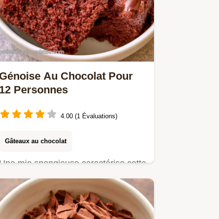
Génoise Au Chocolat Pour
12 Personnes
4.00 (1 Évaluations)
Gâteaux au chocolat
Une mie spongieuse caractérise cette
Génoise au chocolat. Ce guide
détaille le rôle de l'air pour…