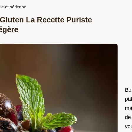
le et aérienne
luten La Recette Puriste
égère
Bon
pât
ma
de
vo