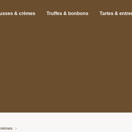
usses & crèmes
Truffes & bonbons
Tartes & entr
crèmes