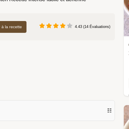
r à la recette
4.43 (14 Évaluations)
☷