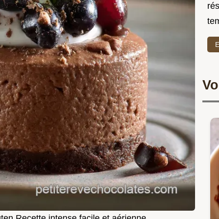
rés
te
E
Vo
en Recette intense facile et aérienne