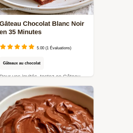
Gâteau Chocolat Blanc Noir
en 35 Minutes
5.00 (1 Évaluations)
Gâteaux au chocolat
Pour vos invités, testez ce Gâteau
chocolat blanc noir. Les détails et
temps requis vous guident…