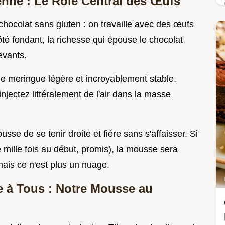
enne : Le Rôle Central des Œufs
chocolat sans gluten : on travaille avec des œufs
ôté fondant, la richesse qui épouse le chocolat
evants.
une meringue légère et incroyablement stable.
jectez littéralement de l'air dans la masse
usse de se tenir droite et fière sans s'affaisser. Si
é mille fois au début, promis), la mousse sera
is ce n'est plus un nuage.
 à Tous : Notre Mousse au