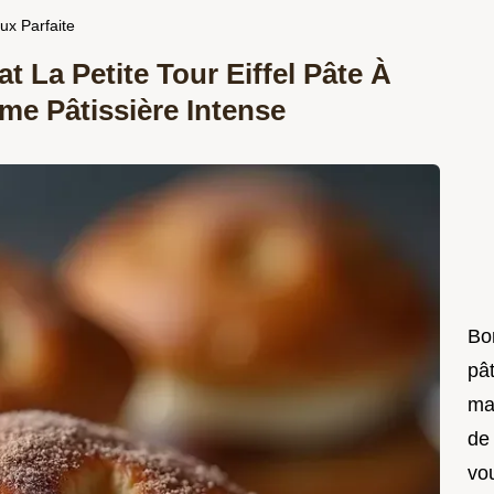
ux Parfaite
 La Petite Tour Eiffel Pâte À
me Pâtissière Intense
Bon
pât
ma
de
vo