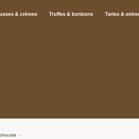
usses & crèmes
Truffes & bonbons
Tartes & entr
chocolat