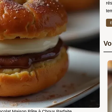
rés
te
E
Vo
ocolat Maison Pâte à Choux Parfaite