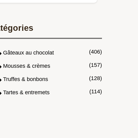
au chocolat Pâte à choux…
tégories
(406)
Gâteaux au chocolat
(157)
Mousses & crèmes
(128)
Truffes & bonbons
(114)
Tartes & entremets