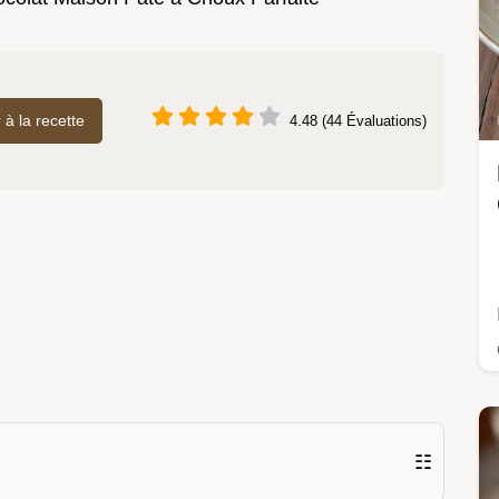
r à la recette
4.48 (44 Évaluations)
☷