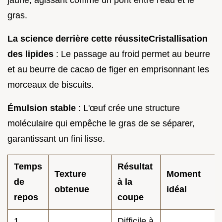
gras.
La science derrière cette réussite
Cristallisation
des lipides
: Le passage au froid permet au beurre
et au beurre de cacao de figer en emprisonnant les
morceaux de biscuits.
Émulsion stable
: L'œuf crée une structure
moléculaire qui empêche le gras de se séparer,
garantissant un fini lisse.
Temps
Résultat
Texture
Moment
de
à la
obtenue
idéal
repos
coupe
1
Difficile à