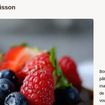
isson
Bon
pât
ma
de
vo