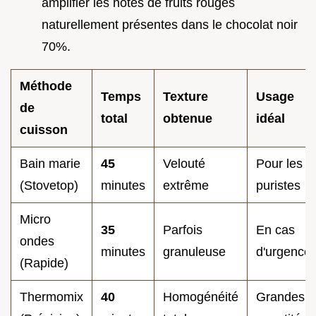
amplifier les notes de fruits rouges
naturellement présentes dans le chocolat noir
70%.
Méthode
Temps
Texture
Usage
de
total
obtenue
idéal
cuisson
Bain marie
45
Velouté
Pour les
(Stovetop)
minutes
extrême
puristes
Micro
35
Parfois
En cas
ondes
minutes
granuleuse
d'urgence
(Rapide)
Thermomix
40
Homogénéité
Grandes