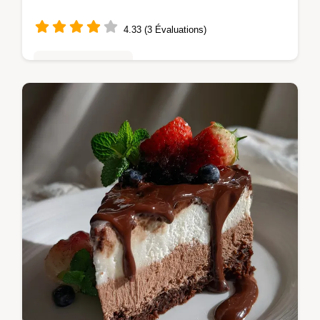
4.33 (3 Évaluations)
Tartes & entremets
Découvrez la Recette Gâteau Mousse Triple
Chocolat, un Dessert Chocolat Sophistiqué.
Obtenez la Mousse au Chocolat Recette
parfaite pour ce Gâteau Mousse…