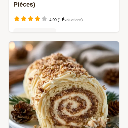
Pièces)
4.00 (1 Évaluations)
Gâteaux au chocolat
Le Mochi glacé chocolat Dubaï allie fondant
et croquant. Cette recette mochi glacé
maison inclut un tableau des températures.
Prêt en 4h 45min.