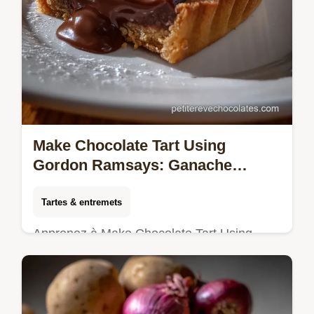
Make Chocolate Tart Using
Gordon Ramsays: Ganache
Soyeuse
Tartes & entremets
Apprenez à Make Chocolate Tart Using
Gordon Ramsays avec une pâte
croustillante. Un dessert restaurant chocolat
facile, digne d'un chef.