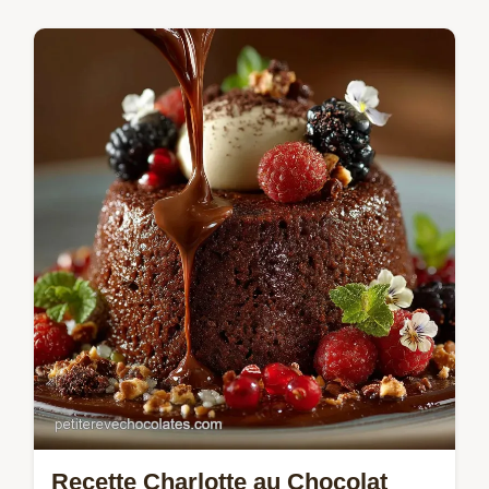
Mousses & crèmes
Découvrez notre recette de mousse au
chocolat aérienne riche en saveur mais
incroyablement légère Un dessert chocolat
classique revisité pour toutes les…
Recette Charlotte au Chocolat