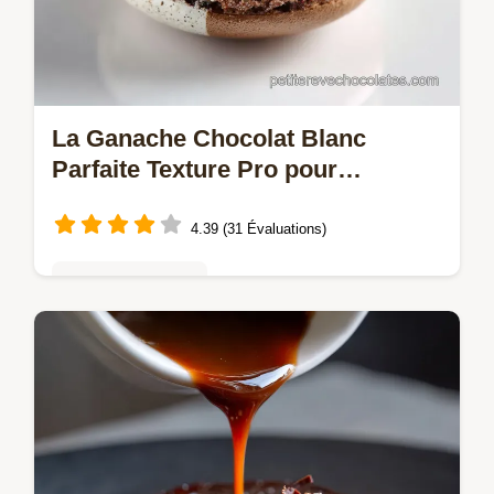
La Ganache Chocolat Blanc
Parfaite Texture Pro pour
Macarons et Gâteaux
4.39 (31 Évaluations)
Mousses & crèmes
Maîtrisez la Ganache Chocolat Blanc pilier
de la pâtisserie française Obtenez une
émulsion soyeuse et brillante parfaite pour
vos macarons Simple et inratable