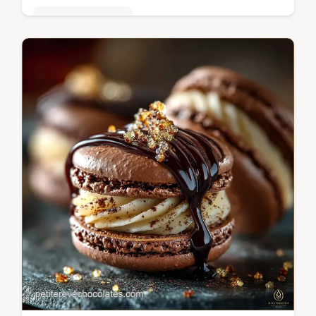
Mousses & crèmes
Cette recette gourmande de Glace au
chocolat noir intense est basée sur une
crème anglaise Une onctuosité inégalée
sans cristaux de glace Le secret des…