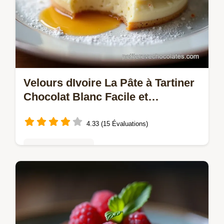
Velours dIvoire La Pâte à Tartiner
Chocolat Blanc Facile et
Gourmande
4.33 (15 Évaluations)
Mousses & crèmes
Oubliez le commerce et préparez une pâte
à tartiner chocolat blanc maison
ultraonctueuse Cette recette simple
transforme votre petitdéjeuner