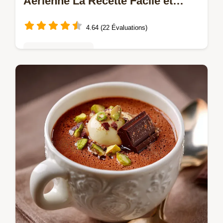
Aérienne La Recette Facile et
Inratable
4.64 (22 Évaluations)
Mousses & crèmes
Redécouvrez le plaisir dun Dessert
Chocolat denfance avec cette Mousse au
Chocolat au Lait Ultraaérienne et onctueuse
elle est simple à réussir grâce à nos…