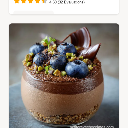
4.50 (32 Évaluations)
Mousses & crèmes
Notre Mousse au chocolat et mascarpone
est dune richesse incroyable Cette recette
mousse mascarpone chocolat est un
dessert facile et stable parfait pour des…