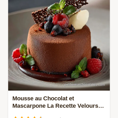
comme au bistrot Cette recette pot de
crème moka est riche soyeuse et
intensément chocolatée Maîtrisez le
bainmarie pour…
Mousse au Chocolat et
Mascarpone La Recette Velours
Noire Intense