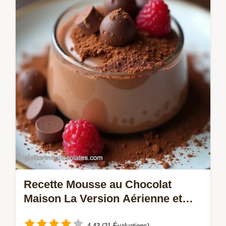
de la pâtisserie Obtenez une émulsion
veloutée digne des pros parfaite pour les
macarons ou le glaçage de gâteau
Recette Mousse au Chocolat
Maison La Version Aérienne et
Inratable
4.43 (21 Évaluations)