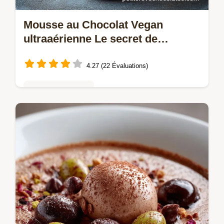
Mousse au Chocolat Vegan
ultraaérienne Le secret de
lAquafaba pour un dessert parfait
4.27 (22 Évaluations)
Mousses & crèmes
Redécouvrez la Mousse au Chocolat Vegan
française sans œufs Grâce à laquafaba ce
Dessert Vegan Facile est ultraaérien et
onctueux Un classique de la pâtisserie