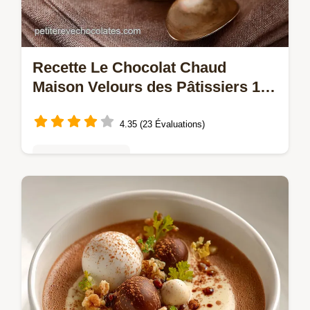
Recette Le Chocolat Chaud
Maison Velours des Pâtissiers 15
Min
4.35 (23 Évaluations)
Mousses & crèmes
Oubliez la poudre Découvrez la vraie
recette de Chocolat Chaud Maison
onctueux et épais Digne des grands salons
parisiens il est prêt en 15 minutes Lélixir…