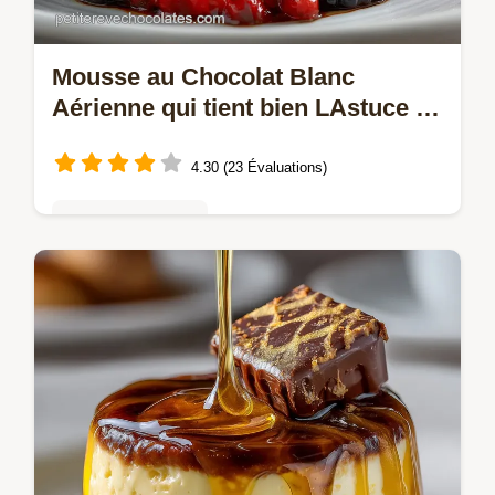
Mousse au Chocolat Blanc
Aérienne qui tient bien LAstuce de
Pâtissier
4.30 (23 Évaluations)
Mousses & crèmes
Réussissez cette Mousse au Chocolat
Blanc facile aussi légère quun nuage Notre
méthode classique vous garantit une texture
aérienne et qui tient bien Un…