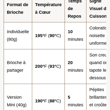
Temps
Signe
Format de
Température
de
Visuel de
Brioche
à Cœur
Repos
Cuisson
Coloration
Individuelle
10
195°
F (
90°
C)
noisette
(80g)
minutes
uniforme
Son creux
Brioche à
20
quand on
200°
F (
93°
C)
partager
minutes
tapote le
dessous
Pépites
Version
5
brillantes
190°
F (
88°
C)
Mini (40g)
minutes
et croûte