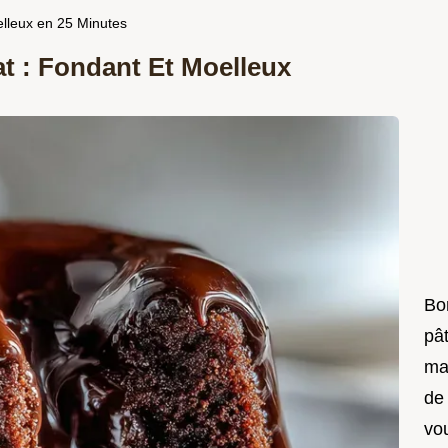
elleux en 25 Minutes
t : Fondant Et Moelleux
Bon
pât
ma
de
vo