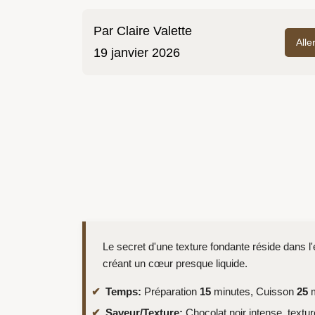
Par
Claire Valette
Alle
19 janvier 2026
Le secret d'une texture fondante réside dans l'
créant un cœur presque liquide.
Temps:
Préparation
15
minutes, Cuisson
25
m
Saveur/Texture:
Chocolat noir intense, textu