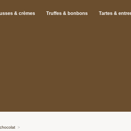
usses & crèmes
Truffes & bonbons
Tartes & entr
chocolat