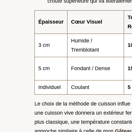
croûte supérieure qui va littéralemen
T
Épaisseur
Cœur Visuel
R
Humide /
3 cm
1
Tremblotant
5 cm
Fondant / Dense
1
Individuel
Coulant
5
Le choix de la méthode de cuisson influe é
une cuisson vive donnera un extérieur fer
plus classique, une température constante
approche similaire à celle de mon
Gâteau