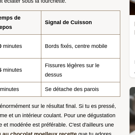
t éclater sous la fourchette.
emps de
Signal de Cuisson
epos
0
minutes
Bords fixés, centre mobile
Fissures légères sur le
5
minutes
dessus
minutes
Se détache des parois
normément sur le résultat final. Si tu es pressé,
me et un intérieur coulant. Pour une dégustation
 et modérée est préférable. C'est d'ailleurs une
 au chocolat moelleux recette
que tu adores.