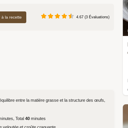
r à la recette
4.67 (3 Évaluations)
équilibre entre la matière grasse et la structure des œufs,
inutes, Total
40
minutes
re veloutée et croûte craquante