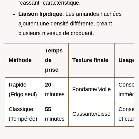
"cassant" caractéristique.
Liaison lipidique
: Les amandes hachées
ajoutent une densité différente, créant
plusieurs niveaux de croquant.
Temps
Méthode
de
Texture finale
Usage i
prise
Rapide
20
Consom
Fondante/Molle
(Frigo seul)
minutes
immédia
Classique
55
Conserv
Cassante/Lisse
(Tempérée)
minutes
et cade