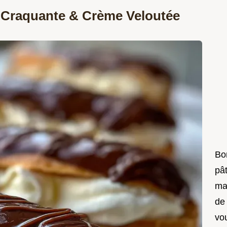
 Craquante & Crème Veloutée
Bon
pât
ma
de
vo