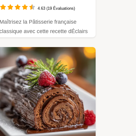
Pâte à Choux Aérienne
4.63 (19 Évaluations)
Maîtrisez la Pâtisserie française
classique avec cette recette dÉclairs
au chocolat Pâte à choux…