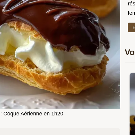
rés
te
E
Vo
at: Coque Aérienne en 1h20