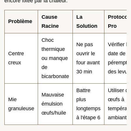
encore fixée par la chaleur.
Cause
La
Protocol
Problème
Racine
Solution
Pro
Choc
Ne pas
Vérifier la
thermique
Centre
ouvrir le
date de
ou manque
creux
four avant
pérempti
de
30 min
des levur
bicarbonate
Battre
Utiliser d
Mauvaise
Mie
plus
œufs à
émulsion
granuleuse
longtemps
températ
œufs/huile
à l'étape 6
ambiante