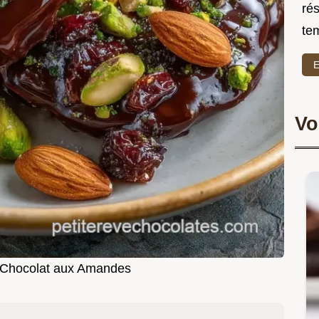
rés
te
E
Vo
 Chocolat aux Amandes