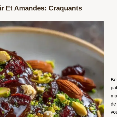
ir Et Amandes: Craquants
Bon
pât
ma
de
vo