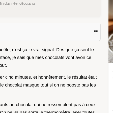
in d'année, débutants
☷
poêle, c'est ça le vrai signal. Dès que ça sent le
urface, je sais que mes chocolats vont avoir ce
out.
er cinq minutes, et honnêtement, le résultat était
ue le chocolat masque tout si on ne booste pas les
iants au chocolat qui ne ressemblent pas à ceux
On ne va pas sortir le thermomètre laser toutes