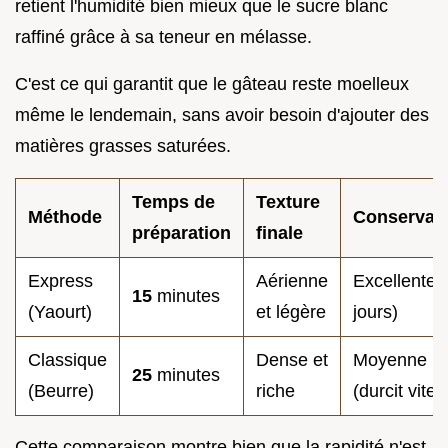
retient l'humidité bien mieux que le sucre blanc
raffiné grâce à sa teneur en mélasse.
C'est ce qui garantit que le gâteau reste moelleux
même le lendemain, sans avoir besoin d'ajouter des
matières grasses saturées.
Temps de
Texture
Méthode
Conservat
préparation
finale
Express
Aérienne
Excellente 
15
minutes
(Yaourt)
et légère
jours)
Classique
Dense et
Moyenne
25
minutes
(Beurre)
riche
(durcit vite)
Cette comparaison montre bien que la rapidité n'est