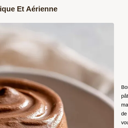
ique Et Aérienne
Bon
pât
ma
de
vo