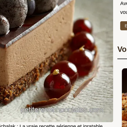
Ave
vo
E
Vo
alak : La vraie recette aérienne et inratable.