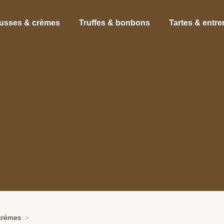
usses & crèmes
Truffes & bonbons
Tartes & entr
crèmes