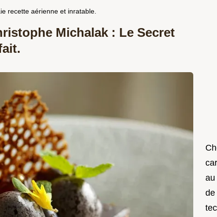
e recette aérienne et inratable.
istophe Michalak : Le Secret
ait.
Che
car
au
de
te