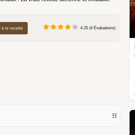
r à la recette
4.25 (4 Évaluations)
☷