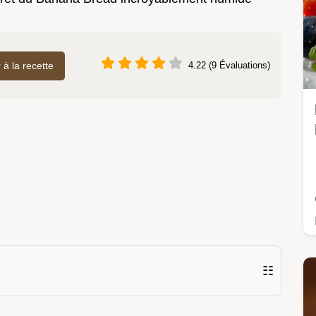
r à la recette
4.22 (9 Évaluations)
☷