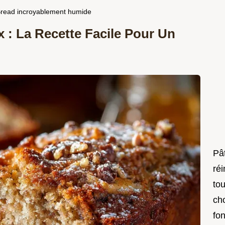
Bread incroyablement humide
 : La Recette Facile Pour Un
Pât
réi
to
ch
fo