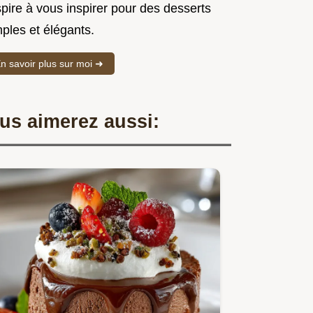
spire à vous inspirer pour des desserts
ples et élégants.
n savoir plus sur moi ➜
us aimerez aussi: