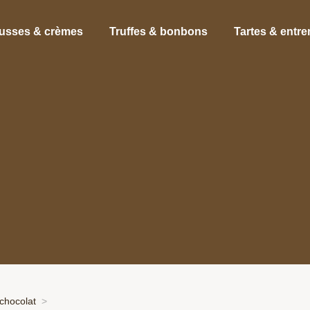
usses & crèmes
Truffes & bonbons
Tartes & entr
chocolat