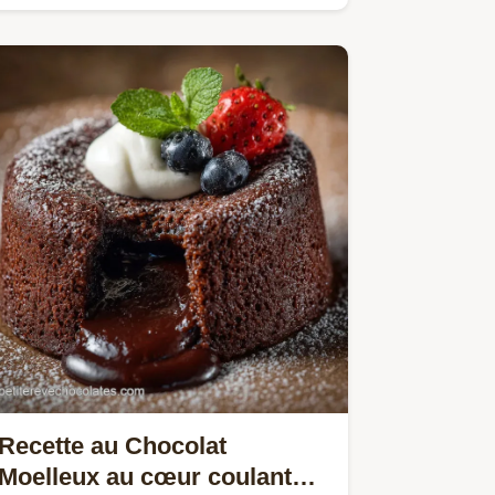
frangipane amande fondante et
cœur…
Recette au Chocolat
Moelleux au cœur coulant