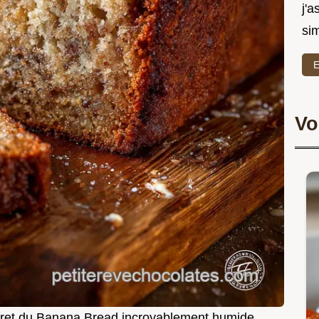
j'a
sim
E
Vo
cret du Banana Bread incroyablement humide