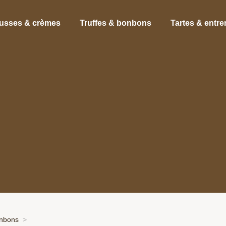
usses & crèmes
Truffes & bonbons
Tartes & entr
onbons