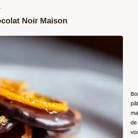
.
colat Noir Maison
Bon
pât
ma
de
vo