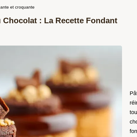
dante et croquante
u Chocolat : La Recette Fondant
Pât
réi
to
ch
fo