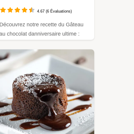
Classique Réinventé
4.67 (6 Évaluations)
Découvrez notre recette du Gâteau
au chocolat danniversaire ultime :
moelleux, humide et nappé dune…