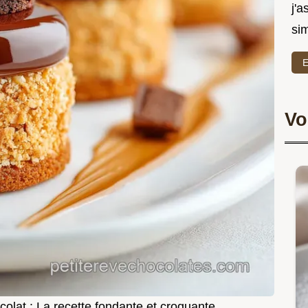
j'a
sim
E
Vo
colat : La recette fondante et croquante