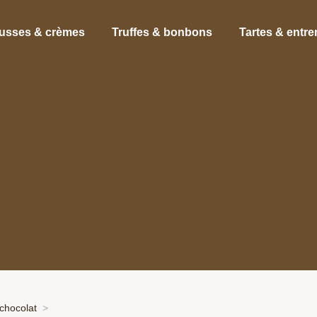
usses & crèmes
Truffes & bonbons
Tartes & entr
chocolat