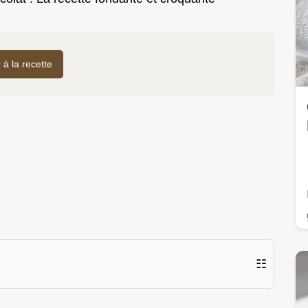
r à la recette
☷