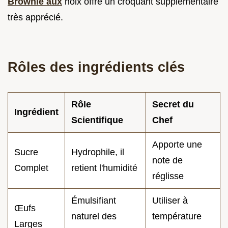
Brownie aux
noix offre un croquant supplémentaire
très apprécié.
Rôles des ingrédients clés
Rôle
Secret du
Ingrédient
Scientifique
Chef
Apporte une
Sucre
Hydrophile, il
note de
Complet
retient l'humidité
réglisse
Émulsifiant
Utiliser à
Œufs
naturel des
température
Larges