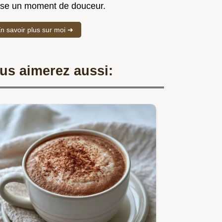
sse un moment de douceur.
n savoir plus sur moi ➜
us aimerez aussi: