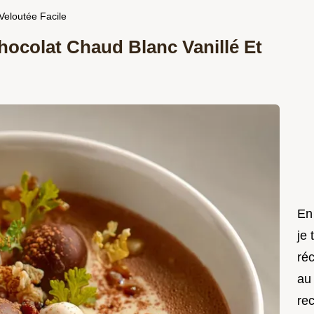
Veloutée Facile
hocolat Chaud Blanc Vanillé Et
En 
je
ré
au
rec