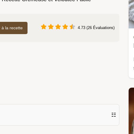
r à la recette
4.73 (26 Évaluations)
☷