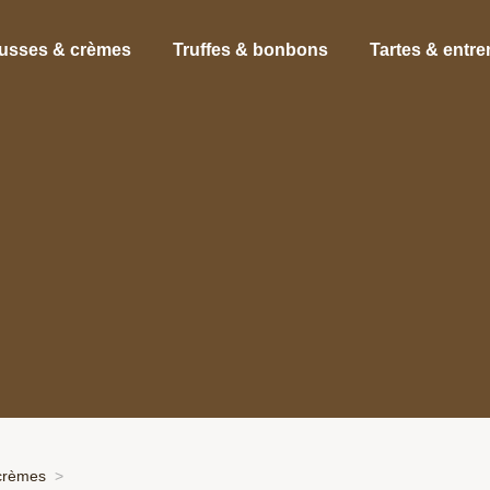
usses & crèmes
Truffes & bonbons
Tartes & entr
crèmes