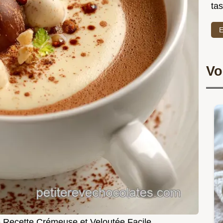
ta
E
Vo
é Recette Crémeuse et Veloutée Facile