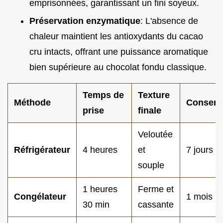
emprisonnées, garantissant un fini soyeux.
Préservation enzymatique
: L'absence de
chaleur maintient les antioxydants du cacao
cru intacts, offrant une puissance aromatique
bien supérieure au chocolat fondu classique.
Temps de
Texture
Méthode
Conserv
prise
finale
Veloutée
Réfrigérateur
4 heures
et
7 jours
souple
1 heures
Ferme et
Congélateur
1 mois
30 min
cassante