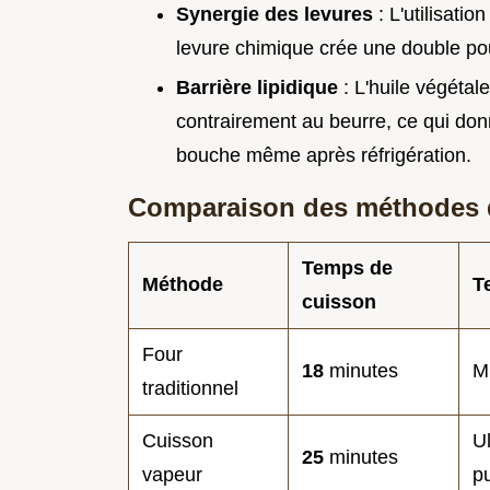
Synergie des levures
: L'utilisati
levure chimique crée une double po
Barrière lipidique
: L'huile végétal
contrairement au beurre, ce qui do
bouche même après réfrigération.
Comparaison des méthodes 
Temps de
Méthode
T
cuisson
Four
18
minutes
M
traditionnel
Cuisson
U
25
minutes
vapeur
p