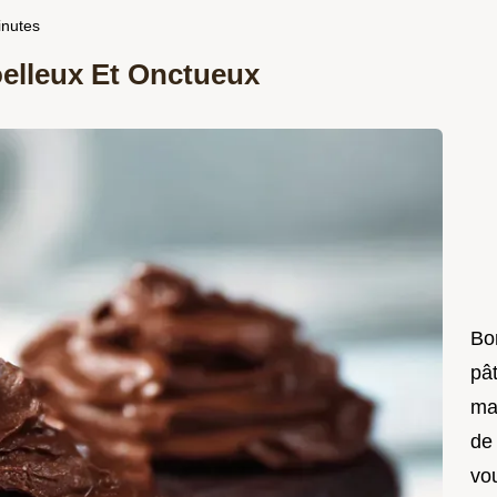
inutes
elleux Et Onctueux
Bon
pât
ma
de
vo