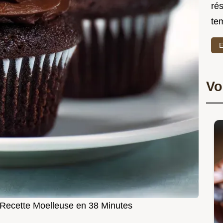
rés
te
E
Vo
Recette Moelleuse en 38 Minutes