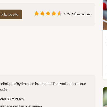
r à la recette
4.75 (4 Évaluations)
hnique d'hydratation inversée et l'activation thermique
outée.
otal
38
minutes
 glaçage onctueux et aérien