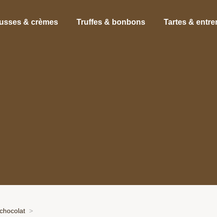
usses & crèmes
Truffes & bonbons
Tartes & entr
chocolat