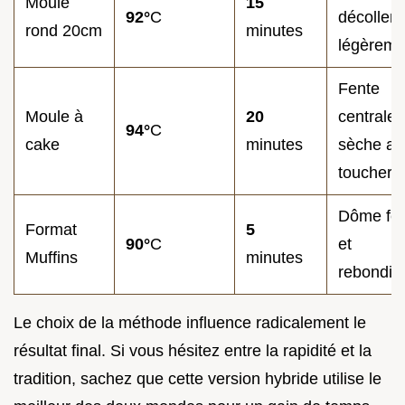
Moule
15
92°
C
décollent
rond 20cm
minutes
légèreme
Fente
Moule à
20
centrale
94°
C
cake
minutes
sèche au
toucher
Dôme fe
Format
5
90°
C
et
Muffins
minutes
rebondis
Le choix de la méthode influence radicalement le
résultat final. Si vous hésitez entre la rapidité et la
tradition, sachez que cette version hybride utilise le