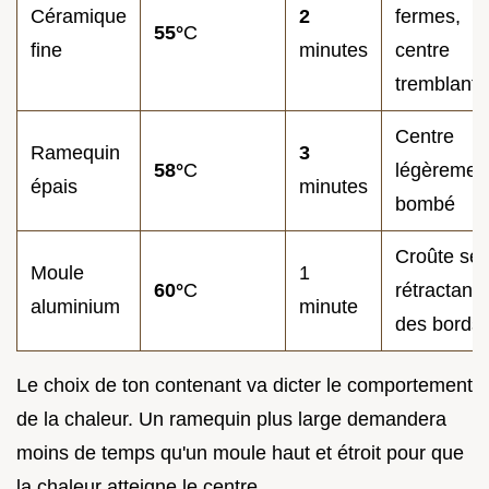
Céramique
2
fermes,
55°
C
fine
minutes
centre
tremblant
Centre
Ramequin
3
58°
C
légèremen
épais
minutes
bombé
Croûte se
Moule
1
60°
C
rétractant
aluminium
minute
des bords
Le choix de ton contenant va dicter le comportement
de la chaleur. Un ramequin plus large demandera
moins de temps qu'un moule haut et étroit pour que
la chaleur atteigne le centre.