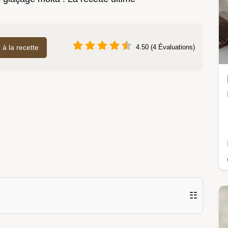
r à la recette
4.50 (4 Évaluations)
☷