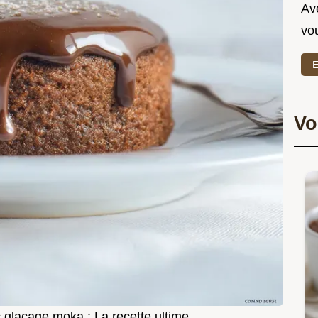
Ave
vo
E
Vo
 glaçage moka : La recette ultime