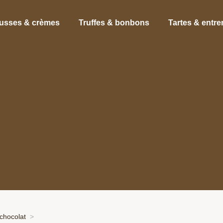
usses & crèmes
Truffes & bonbons
Tartes & entr
chocolat