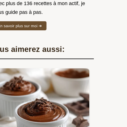
c plus de 136 recettes à mon actif, je
us guide pas à pas.
n savoir plus sur moi ➜
us aimerez aussi: