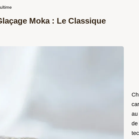
ultime
laçage Moka : Le Classique
Che
car
au
de
te