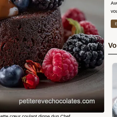
Ave
vo
E
Vo
ecette cœur coulant digne dun Chef