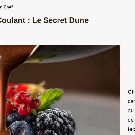
un Chef
oulant : Le Secret Dune
Che
car
au
de
te