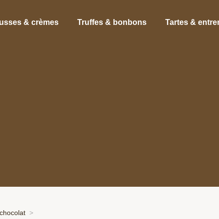
usses & crèmes
Truffes & bonbons
Tartes & entr
chocolat