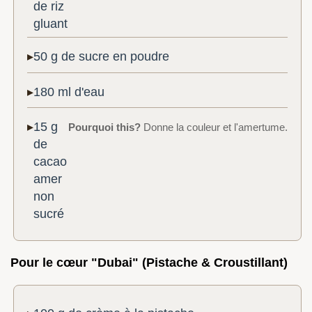
de riz
gluant
50 g de sucre en poudre
180 ml d'eau
15 g
Pourquoi this?
Donne la couleur et l'amertume.
de
cacao
amer
non
sucré
Pour le cœur "Dubai" (Pistache & Croustillant)