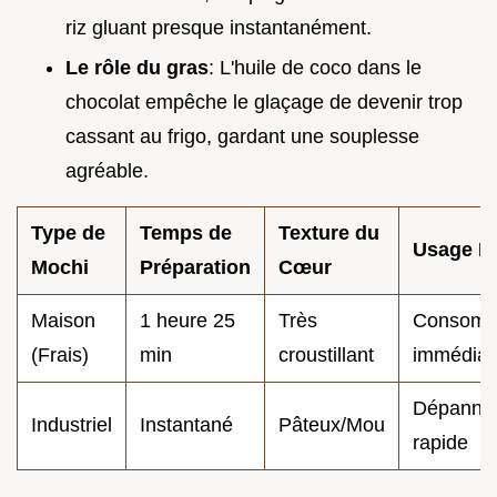
riz gluant presque instantanément.
Le rôle du gras
: L'huile de coco dans le
chocolat empêche le glaçage de devenir trop
cassant au frigo, gardant une souplesse
agréable.
Type de
Temps de
Texture du
Usage Id
Mochi
Préparation
Cœur
Maison
1 heure 25
Très
Consomm
(Frais)
min
croustillant
immédiat
Dépanna
Industriel
Instantané
Pâteux/Mou
rapide