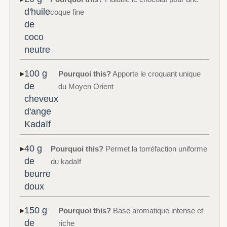
d'huile
coque fine
de
coco
neutre
100 g
Pourquoi this?
Apporte le croquant unique
de
du Moyen Orient
cheveux
d'ange
Kadaïf
40 g
Pourquoi this?
Permet la torréfaction uniforme
de
du kadaïf
beurre
doux
150 g
Pourquoi this?
Base aromatique intense et
de
riche