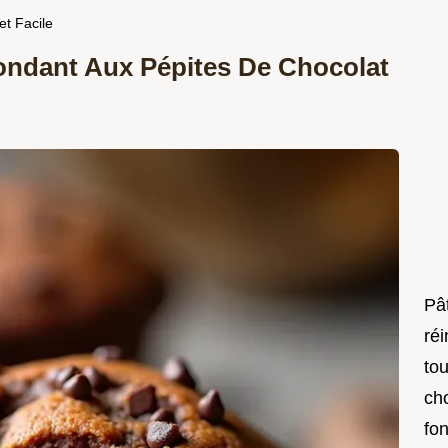
et Facile
ondant Aux Pépites De Chocolat
Pât
réi
to
ch
fo