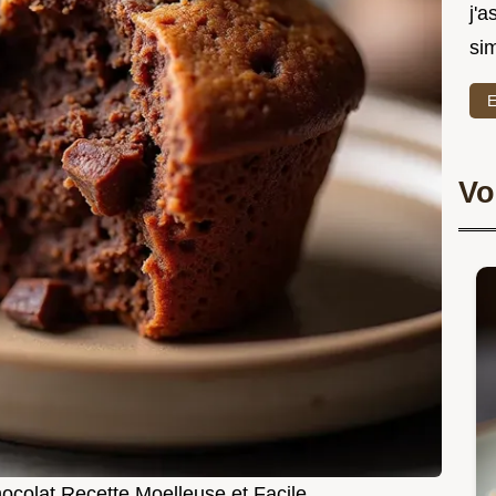
j'a
sim
E
Vo
ocolat Recette Moelleuse et Facile