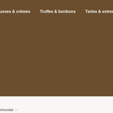
usses & crèmes
Truffes & bonbons
Tartes & entr
chocolat