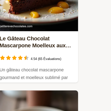
Le Gâteau Chocolat
Mascarpone Moelleux aux
Zestes dOrange
4.54 (65 Évaluations)
Un gâteau chocolat mascarpone
gourmand et moelleux sublimé par
une crème onctueuse Facile à…