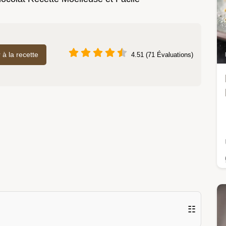
r à la recette
4.51 (71 Évaluations)
☷