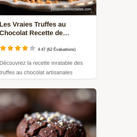
Les Vraies Truffes au
Chocolat Recette de
GrandMère Facile
4.47 (62 Évaluations)
Découvrez la recette inratable des
truffes au chocolat artisanales
maison Une ganache onctueuse…