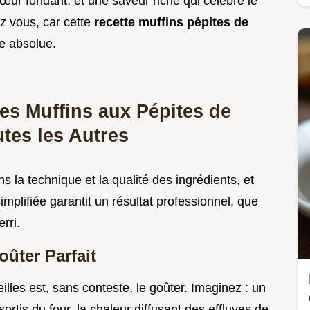
cœur fondant, et une saveur riche qui célèbre le
z vous, car cette
recette muffins pépites de
ce absolue.
es Muffins aux Pépites de
tes les Autres
s la technique et la qualité des ingrédients, et
mplifiée garantit un résultat professionnel, que
rri.
ûter Parfait
les est, sans conteste, le goûter. Imaginez : un
 sortis du four, la chaleur diffusant des effluves de