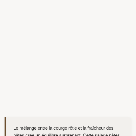
Le mélange entre la courge rôtie et la fraîcheur des
pâtes crée un équilibre surprenant. Cette salade pâtes