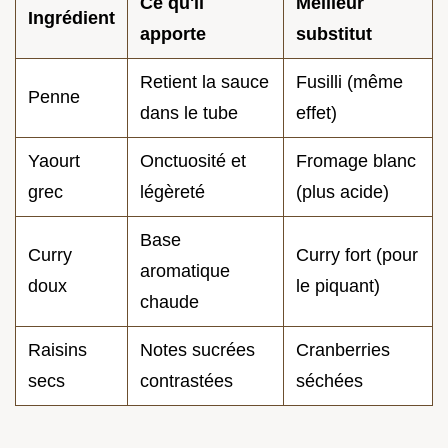
Ce qu'il
Meilleur
Ingrédient
apporte
substitut
Retient la sauce
Fusilli (même
Penne
dans le tube
effet)
Yaourt
Onctuosité et
Fromage blanc
grec
légèreté
(plus acide)
Base
Curry
Curry fort (pour
aromatique
doux
le piquant)
chaude
Raisins
Notes sucrées
Cranberries
secs
contrastées
séchées