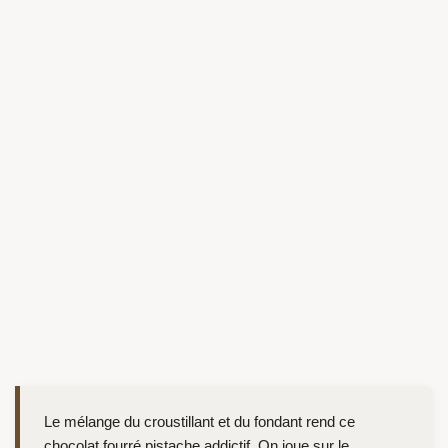
Le mélange du croustillant et du fondant rend ce
chocolat fourré pistache addictif. On joue sur le