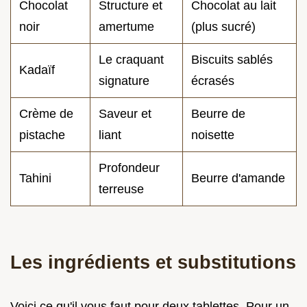
Chocolat
Structure et
Chocolat au lait
noir
amertume
(plus sucré)
Le craquant
Biscuits sablés
Kadaïf
signature
écrasés
Crème de
Saveur et
Beurre de
pistache
liant
noisette
Profondeur
Tahini
Beurre d'amande
terreuse
Les ingrédients et substitutions
Voici ce qu'il vous faut pour deux tablettes. Pour un