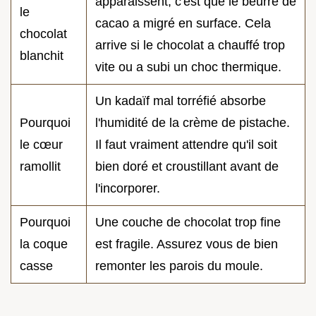
apparaissent, c'est que le beurre de
le
cacao a migré en surface. Cela
chocolat
arrive si le chocolat a chauffé trop
blanchit
vite ou a subi un choc thermique.
Un kadaïf mal torréfié absorbe
Pourquoi
l'humidité de la crème de pistache.
le cœur
Il faut vraiment attendre qu'il soit
ramollit
bien doré et croustillant avant de
l'incorporer.
Pourquoi
Une couche de chocolat trop fine
la coque
est fragile. Assurez vous de bien
casse
remonter les parois du moule.