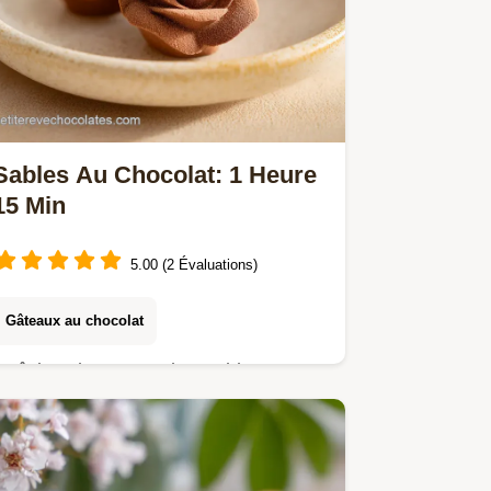
Sables Au Chocolat: 1 Heure
15 Min
5.00 (2 Évaluations)
Gâteaux au chocolat
Maîtrisez la recette des Sables Au
Chocolat avec notre guide précis.
Inclut une checklist des erreurs
courantes et un guide de