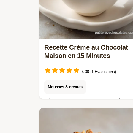
Recette Crème au Chocolat
Maison en 15 Minutes
5.00 (1 Évaluations)
Mousses & crèmes
Découvrez notre Recette de Crème
au Chocolat Maison Facile et Rapide
(15 min total). Elle offre une texture
soyeuse et un goût intense.