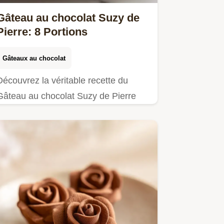
Gâteau au chocolat Suzy de
Pierre: 8 Portions
Gâteaux au chocolat
Découvrez la véritable recette du
Gâteau au chocolat Suzy de Pierre
Hermé, un fondant absolu. Inclut un
tuto gâteau chocolat Suzy Pierre
Hermé étape par étape…