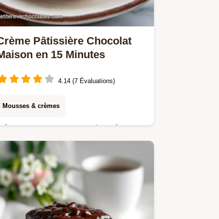
Crème Pâtissière Chocolat
Maison en 15 Minutes
4.14 (7 Évaluations)
Mousses & crèmes
Découvrez notre recette de Crème
pâtissière chocolat onctueuse, maison
et facile. Inclut une checklist des
erreurs à éviter. Prête en 15 minutes
chrono.