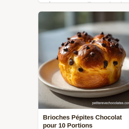
Préparez ce Croustillant au chocolat
si facile et tellement bon, avec sa
ganache onctueuse et son praliné
noisette.
Brioches Pépites Chocolat
pour 10 Portions