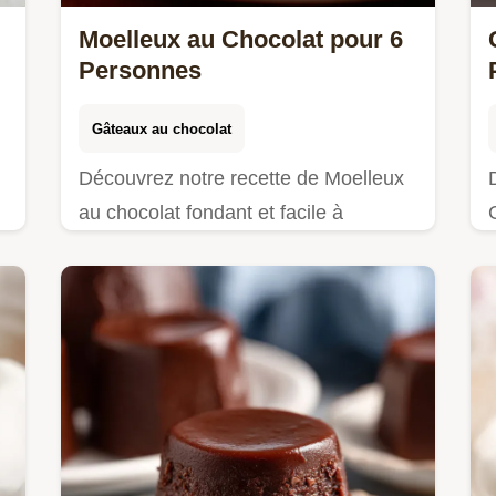
Moelleux au Chocolat pour 6
Personnes
Gâteaux au chocolat
Découvrez notre recette de Moelleux
au chocolat fondant et facile à
réaliser. Inclut un guide de
synchronisation étape par étape et
t
une liste de vérification…