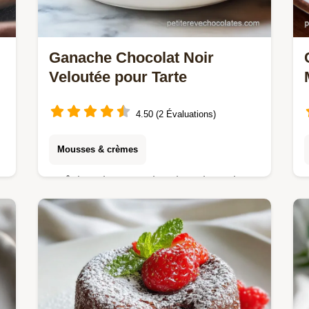
Ganache Chocolat Noir
Veloutée pour Tarte
4.50 (2 Évaluations)
Mousses & crèmes
Maîtrisez la Ganache chocolat noir
avec notre méthode qui garantit une
onctuosité veloutée. Inclut un guide
de notation des températures exactes.