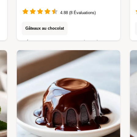
4.88 (8 Évaluations)
Gâteaux au chocolat
Découvrez notre recette de Cake
marbré au chocolat ultra moelleux,
une recette cake marbré vanille
chocolat moelleux facile.