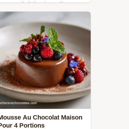
Apprenez à réaliser les meilleurs
Chocolats pralinés végans avec notre
guide précis. Comprend un guide de
chronométrage étape par étape et
une liste de…
Mousse Au Chocolat Maison
Pour 4 Portions