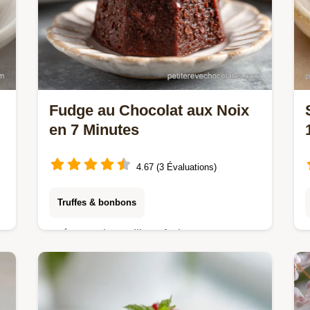
Fudge au Chocolat aux Noix
en 7 Minutes
4.67 (3 Évaluations)
Truffes & bonbons
Préparez le meilleur fudge au
chocolat aux noix avec cette recette
express utilisant du lait concentré.