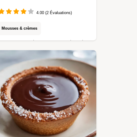
4.00 (2 Évaluations)
Mousses & crèmes
Notre recette de Mousse au chocolat
maison vous garantit une texture
onctueuse et aérienne. Ce guide
détaillé inclut un guide de
chronométrage pas à pas.