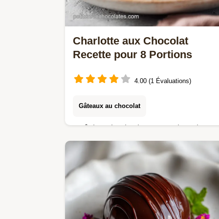
Charlotte aux Chocolat
Recette pour 8 Portions
4.00 (1 Évaluations)
Gâteaux au chocolat
Maîtrisez la charlotte aux chocolat
recette classique avec cette mousse
noire stable. Inclut un guide de
chronométrage pas à pas et une liste
des erreurs…