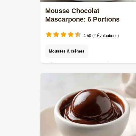
Mousse Chocolat
Mascarpone: 6 Portions
4.50 (2 Évaluations)
Mousses & crèmes
Découvrez notre recette de Mousse
Chocolat Mascarpone facile, la
meilleure Recette mousse au chocola
mascarpone maison.