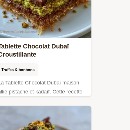
Tablette Chocolat Dubaï
Croustillante
Truffes & bonbons
La Tablette Chocolat Dubaï maison
allie pistache et kadaïf. Cette recette
chocolat Dubaï maison inclut un
tableau de substitution budgétaire.
Prête en 2h25.