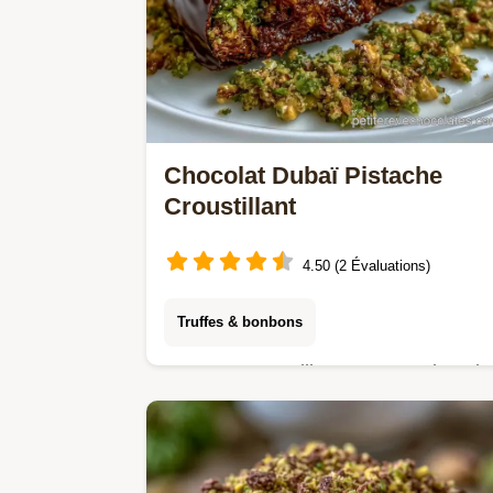
Chocolat Dubaï Pistache
Croustillant
4.50 (2 Évaluations)
Truffes & bonbons
Un cœur croustillant pour ce Chocola
Dubaï Pistache. Consultez les détails
de la préparation pour réussir le
montage. Idéal pour un goûter