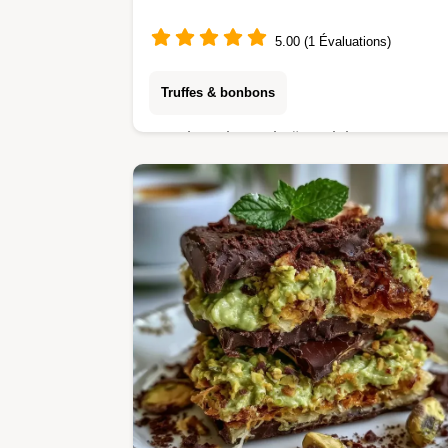
5.00 (1 Évaluations)
Truffes & bonbons
Le Chocolat Dubaï est ici. Cette
tablette chocolat Dubaï maison allie
pistache et kataïf. Inclut un tableau
d'équivalences budgétaires. Prêt en
4h21.