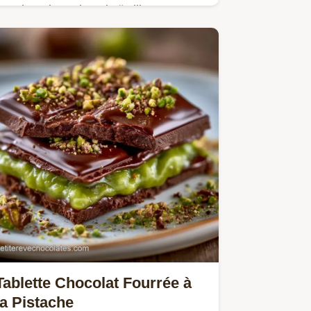
Le Chocolat noir Dubaï allie
amertume et croquant. Réussissez
votre tablette chocolat noir Dubaï
maison avec notre tableau des
températures. Prêt en 2h25.
Tablette Chocolat Fourrée à
la Pistache