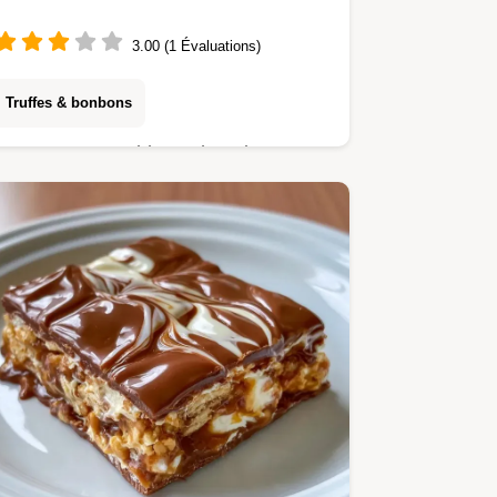
3.00 (1 Évaluations)
Truffes & bonbons
Cette Recette tablette chocolat
fourrée crée un cœur croquant.
Tentez la tablette chocolat Dubaï
maison avec notre tableau des
températures. Prêt en 2h25.