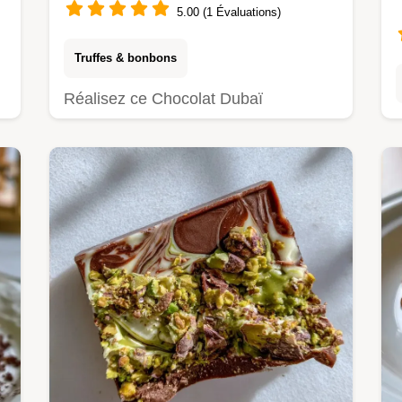
5.00 (1 Évaluations)
Truffes & bonbons
Réalisez ce Chocolat Dubaï
croustillant. Cette tablette de chocolat
Dubaï recette inclut un tableau des
substitutions budgétaires. Prêt en 2h
30min.