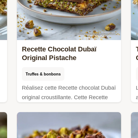
Recette Chocolat Dubaï
Original Pistache
Truffes & bonbons
Réalisez cette Recette chocolat Dubaï
original croustillante. Cette Recette
t
chocolat Dubaï maison à la pistache
inclut un tableau des températures.