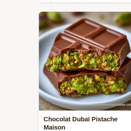
Préparez ce Chocolat Dubaï
croustillant. Cette tablette chocolat a
lait Dubaï maison allie pistache et
kunafa. Inclut un tableau des
températures.
Chocolat Dubaï Pistache
Maison