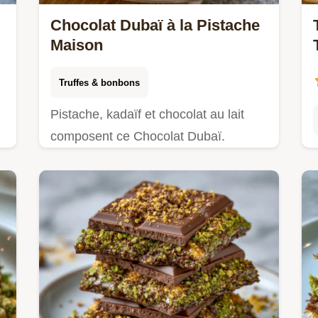
Chocolat Dubaï à la Pistache
Maison
Truffes & bonbons
Pistache, kadaïf et chocolat au lait
composent ce Chocolat Dubaï.
Profitez d'étapes de fabrication
détaillées pour un résultat en 2h
20min.