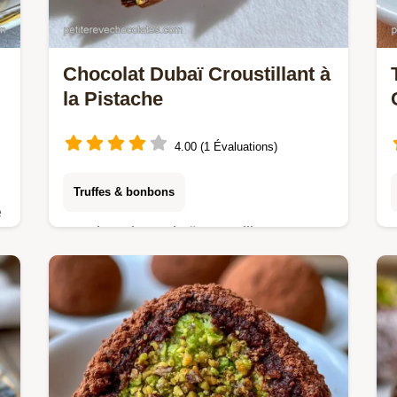
Chocolat Dubaï Croustillant à
la Pistache
4.00 (1 Évaluations)
Truffes & bonbons
e
Le Chocolat Dubaï croustillant est une
gourmandise unique. Réussissez
votre tablette de chocolat Dubaï
maison avec notre tableau des
températures. Prêt en 1h25.