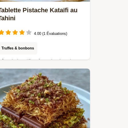
Tablette Pistache Kataïfi au
Tahini
4.00 (1 Évaluations)
Truffes & bonbons
Pâte de kataïfi, crème de pistache et
tahini composent cette Tablette
pistache kataïfi. Un tableau détaille le
rôle de chaque ingrédient en 2h 30.