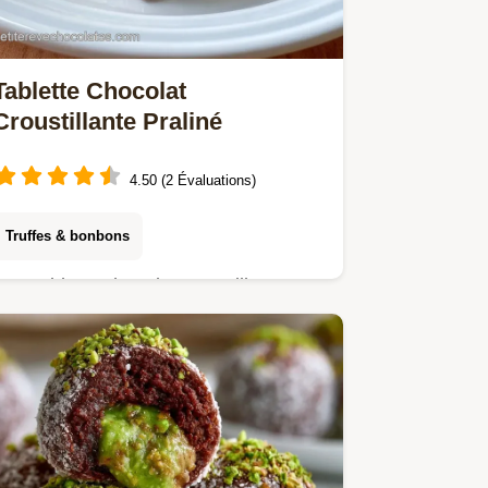
Tablette Chocolat
Croustillante Praliné
4.50 (2 Évaluations)
Truffes & bonbons
Une tablette chocolat croustillante au
praliné et crêpes dentelles. Tentez
cette tablette chocolat lait croustillante
maison avec notre guide budget.