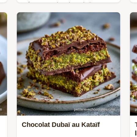
Préparez ce Chocolat Dubaï
u
croustillant. Cette recette chocolat
Dubaï pistache faite maison inclut un
tableau des substitutions. Prêt en 2h
40min.
Chocolat Dubaï au Kataïf