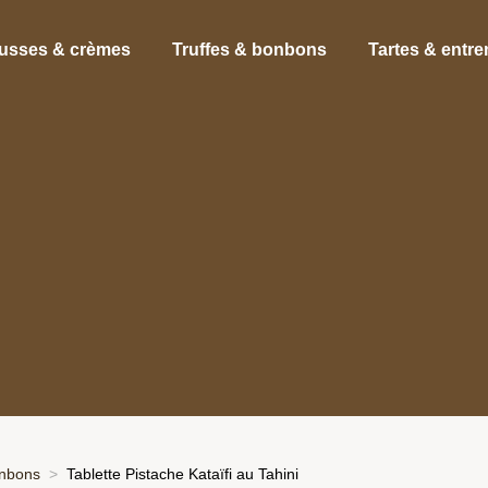
usses & crèmes
Truffes & bonbons
Tartes & entr
onbons
Tablette Pistache Kataïfi au Tahini