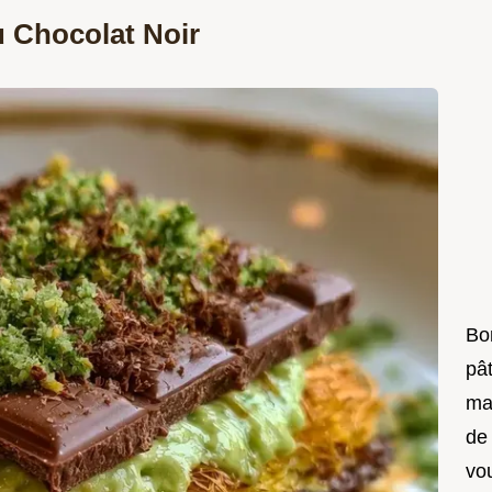
u Chocolat Noir
Bon
pât
ma
de
vo