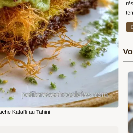
rés
te
E
Vo
ache Kataïfi au Tahini