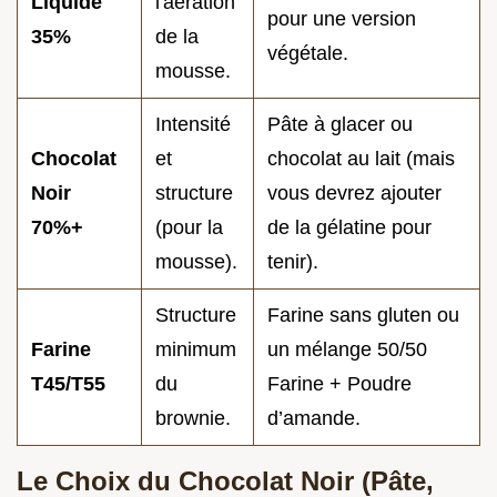
Liquide
l'aération
pour une version
35%
de la
végétale.
mousse.
Intensité
Pâte à glacer ou
Chocolat
et
chocolat au lait (mais
Noir
structure
vous devrez ajouter
70%+
(pour la
de la gélatine pour
mousse).
tenir).
Structure
Farine sans gluten ou
Farine
minimum
un mélange 50/50
T45/T55
du
Farine + Poudre
brownie.
d’amande.
Le Choix du Chocolat Noir (Pâte,