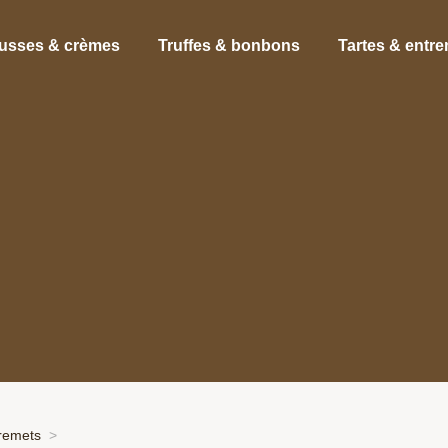
usses & crèmes
Truffes & bonbons
Tartes & entr
tremets