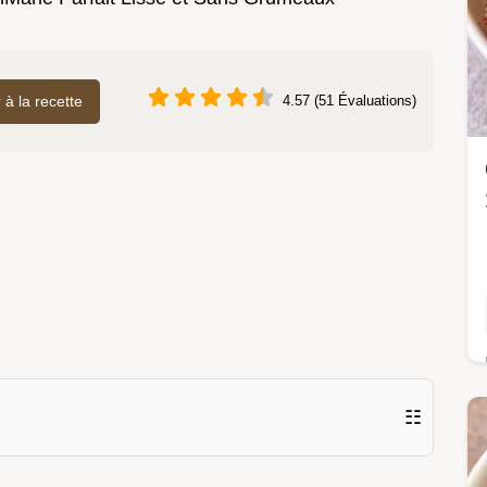
r à la recette
4.57 (51 Évaluations)
☷