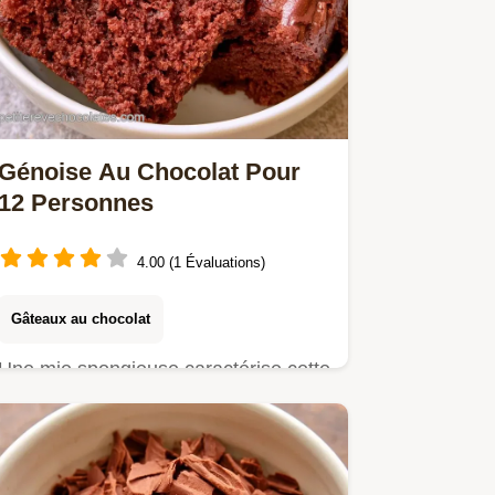
Génoise Au Chocolat Pour
12 Personnes
4.00 (1 Évaluations)
Gâteaux au chocolat
Une mie spongieuse caractérise cette
Génoise au chocolat. Ce guide
détaille le rôle de l'air pour…