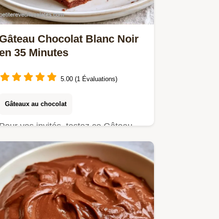
Gâteau Chocolat Blanc Noir
en 35 Minutes
5.00 (1 Évaluations)
Gâteaux au chocolat
Pour vos invités, testez ce Gâteau
chocolat blanc noir. Les détails et
temps requis vous guident…