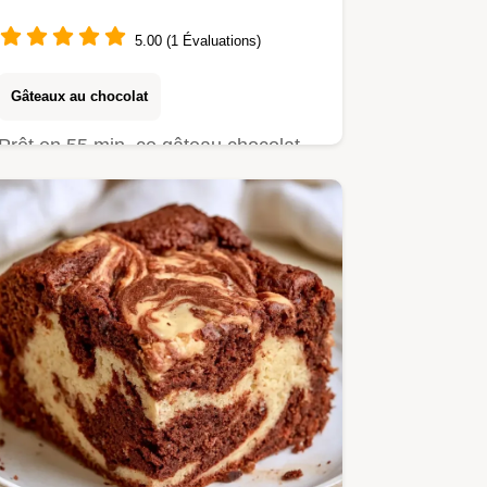
5.00 (1 Évaluations)
Gâteaux au chocolat
Prêt en 55 min, ce gâteau chocolat
coco allie cacao et onctuosité.