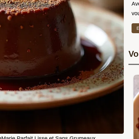
Ave
vo
E
Vo
nMarie Parfait Lisse et Sans Grumeaux