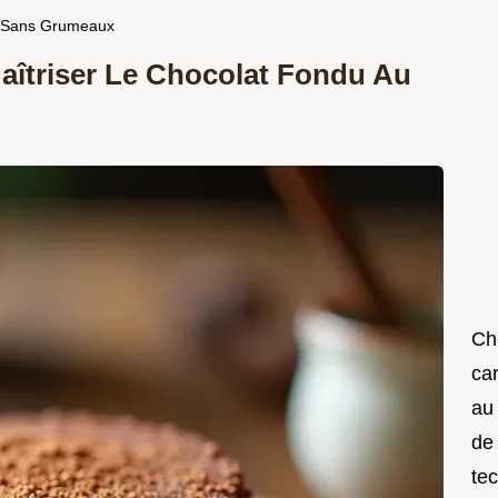
et Sans Grumeaux
aîtriser Le Chocolat Fondu Au
Che
car
au
de
te