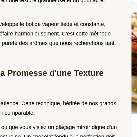
t en une texture granuleuse et un goût âcre,
veloppe le bol de vapeur tiède et constante,
défaire harmonieusement. C’est cette méthode
la pureté des arômes que nous recherchons tant.
 La Promesse d'une Texture
a patience. Cette technique, héritée de nos grands
 incomparable.
 ou que vous visiez un glaçage miroir digne d'un
est reine. Un chocolat fondu à la perfection doit