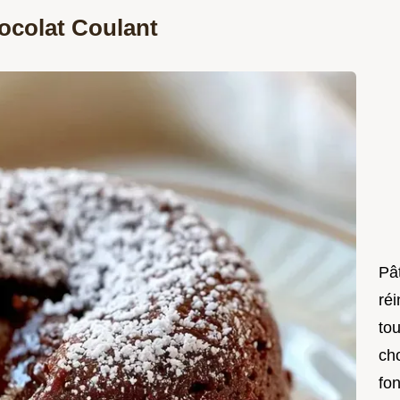
ocolat Coulant
Pât
réi
to
ch
fo