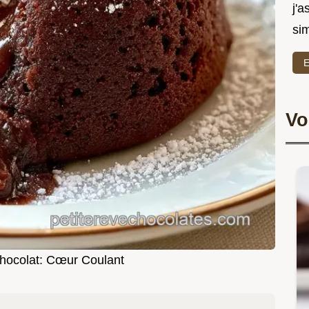
j'a
sim
E
Vo
hocolat: Cœur Coulant