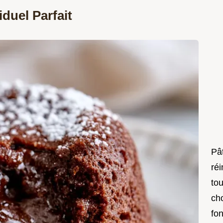
duel Parfait
Pât
réi
to
ch
fo