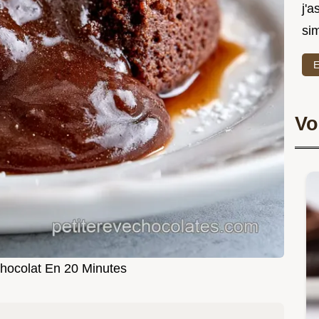
j'a
sim
E
Vo
hocolat En 20 Minutes