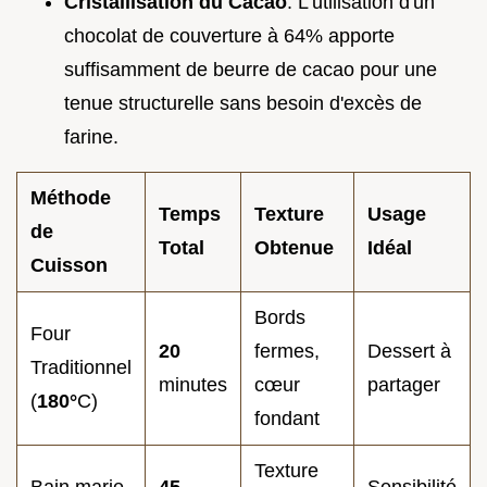
Cristallisation du Cacao
: L'utilisation d'un
chocolat de couverture à 64% apporte
suffisamment de beurre de cacao pour une
tenue structurelle sans besoin d'excès de
farine.
Méthode
Temps
Texture
Usage
de
Total
Obtenue
Idéal
Cuisson
Bords
Four
20
fermes,
Dessert à
Traditionnel
minutes
cœur
partager
(
180°
C)
fondant
Texture