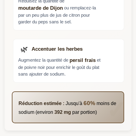
Réduisez la quantité de
ou remplacez-la
moutarde de Dijon
par un peu plus de jus de citron pour
garder du peps sans le sel.
🌿
Accentuer les herbes
Augmentez la quantité de
et
persil frais
de poivre noir pour enrichir le goût du plat
sans ajouter de sodium.
60%
Réduction estimée :
Jusqu'à
moins de
sodium (environ
392 mg
par portion)