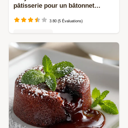
pâtisserie pour un bâtonnet
gourmand
3.80 (5 Évaluations)
Truffes & bonbons
Le Crayon en chocolat, une pâtisserie
structurée alliant sablé croustillant à la
noisette et ganache intense.