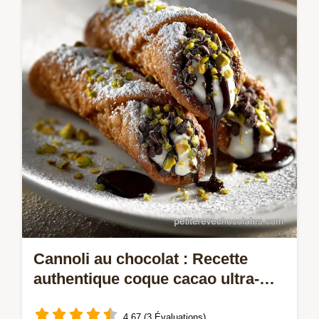
El Mordjene : un trésor de pâtisserie avec
son cœur coulant pistache et fleur doranger.
Cannoli au chocolat : Recette
authentique coque cacao ultra-
croustillante
4.67 (3 Évaluations)