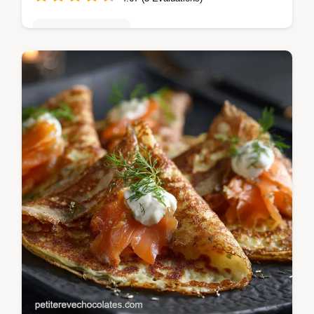
Tartes & entremets
Découvrez notre recette experte du Cannoli
au chocolat. Cette pâtisserie sicilienne
chocolat utilise une coque au cacao
croustillante garnie dune onctueuse…