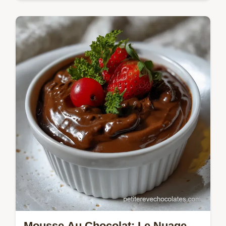
Mousses & crèmes
Découvrez la ganache chocolat parfaite,
une émulsion soyeuse qui fond en bouche.
Recette facile de ganache chocolat noir
pour vos pâtisseries.
Mousse Au Chocolat: Le Nuage