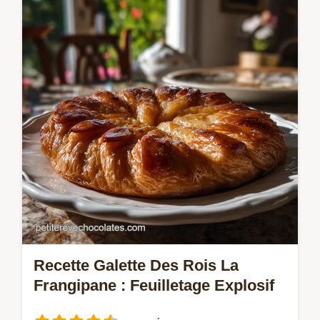
au Mascarpone Fouetté et Coulis. Une
meringue architecturale et un cœur fondant.
Recette Galette Des Rois La
Frangipane : Feuilletage Explosif