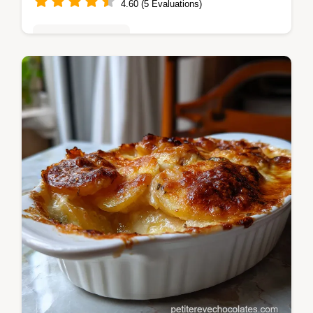
4.60 (5 Évaluations)
Tartes & entremets
Découvrez notre Recette Galette des rois la
frangipane masterclass. Un feuilletage qui
explose et une frangipane onctueuse.