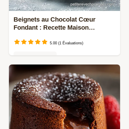
Beignets au Chocolat Cœur
Fondant : Recette Maison
Aérienne
5.00 (1 Évaluations)
Gâteaux au chocolat
Découvrez notre recette de Beignets au
chocolat Cœur Fondant, des beignets
maison ultra-légers fourrés dun cœur de
chocolat noir onctueux.