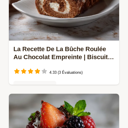
La Recette De La Bûche Roulée
Au Chocolat Empreinte | Biscuit
Ultra-Souple
4.33 (3 Évaluations)
Gâteaux au chocolat
Découvrez La recette de la bûche roulée au
chocolat Empreinte pour un gâteau roulé
chocolat maison sans fissure. Une bûche
roulée chocolat facile à réussir.