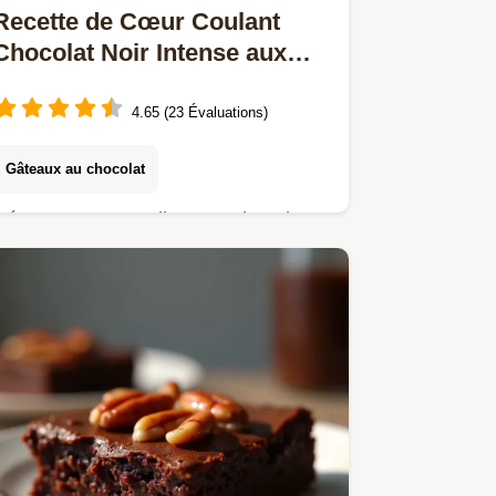
Recette de Cœur Coulant
Chocolat Noir Intense aux
Noix Caramélisées
4.65 (23 Évaluations)
Gâteaux au chocolat
Découvrez ce moelleux au chocolat
noir qui garantit un cœur fondant
parfait Une gourmandise chocolat
inspirée de lélégance parisienne
simple à réaliser