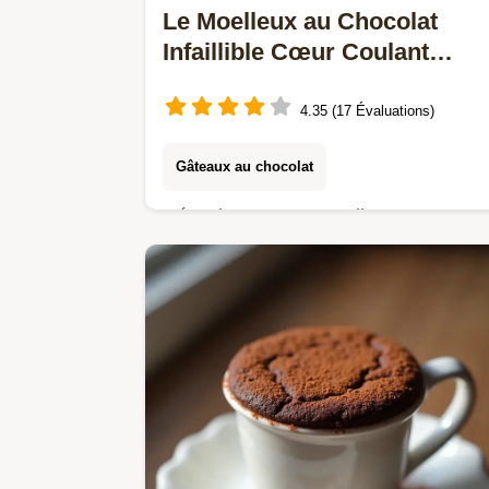
Le Moelleux au Chocolat
Infaillible Cœur Coulant
Garanti
4.35 (17 Évaluations)
Gâteaux au chocolat
Réussissez votre Moelleux au
chocolat cœur coulant en 25 minutes
Cette recette française est
étonnamment facile et demande peu
dingrédients À essayer durgence