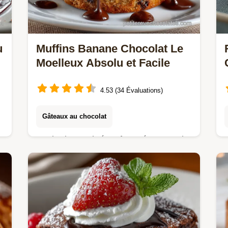
u
Muffins Banane Chocolat Le
Moelleux Absolu et Facile
4.53 (34 Évaluations)
Gâteaux au chocolat
u
Envie dun vrai réconfort Découvrez la
recette des muffins banane chocolat
ultramoelleux sans stress et parfaits
pour le quatreheures On vous livre le
secret de…