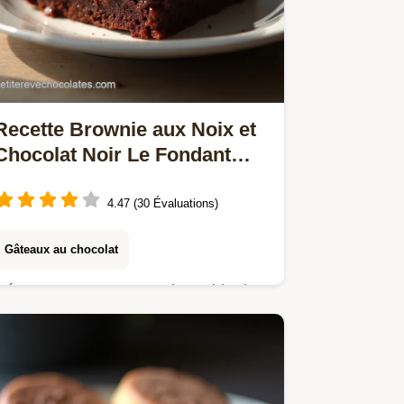
Recette Brownie aux Noix et
Chocolat Noir Le Fondant
Ultime
4.47 (30 Évaluations)
Gâteaux au chocolat
Découvrez notre recette inratable de
brownie aux noix et chocolat noir pour
un cœur ultrafondant et une croûte
craquelée Idée dessert noix chocolat
acile