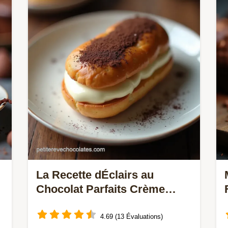
décadent Découvrez cette recette
facile ultrafudgy avec une croûte
craquelée parfaite Le meilleur…
La Recette dÉclairs au
Chocolat Parfaits Crème
Intense
4.69 (13 Évaluations)