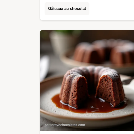
Gâteaux au chocolat
Réalisez le parfait Muffin au chocolat
express avec cette recette simple et
rapide digne dune boulangerie Une
mie tendre garantie en un seul bol
Découvrez nos…