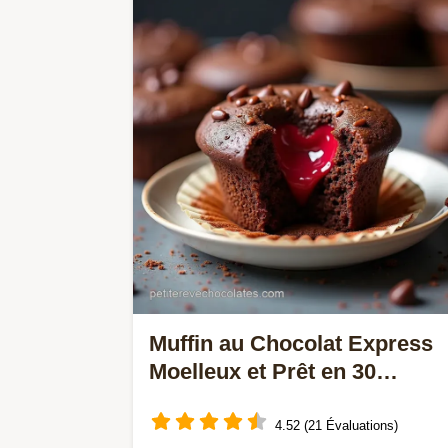
dans lart exigeant du tourage pour un
feuilletage aérien Le bonheur du petit
déjeuner
Muffin au Chocolat Express
Moelleux et Prêt en 30
Minutes Chrono
4.52 (21 Évaluations)