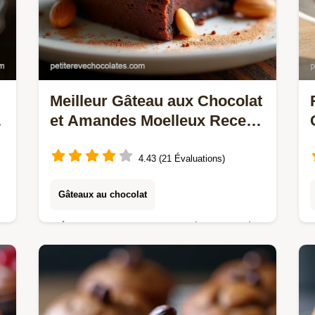
Meilleur Gâteau aux Chocolat
et Amandes Moelleux Recette
Facile
4.43 (21 Évaluations)
Gâteaux au chocolat
Découvrez notre recette signature de
gâteau aux chocolat et amandes riche
et fondant inspiré de lOpéra parisien
Un dessert gourmand inoubliable
f