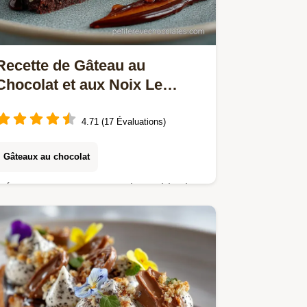
Recette de Gâteau au
Chocolat et aux Noix Le
Moelleux Ultime
4.71 (17 Évaluations)
Gâteaux au chocolat
Découvrez notre recette inratable de
Gâteau au Chocolat et aux Noix un
dessert chocolat noix facile qui
garantit un cœur incroyablement
moelleux Un délice…