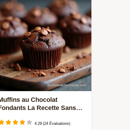
Maîtrisez le choc thermique obtenez
la bosse parfaite grâce au beurre
noisette Miam
Muffins au Chocolat
Fondants La Recette Sans
Gluten Facile
4.29 (24 Évaluations)