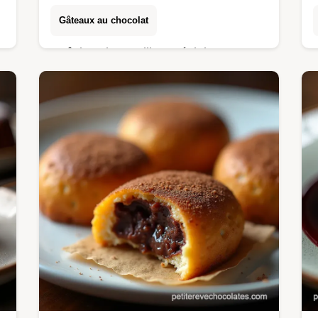
Gâteaux au chocolat
Maîtrisez les meilleurs éclairs au
chocolat avec cette recette française
détaillée Une pâte à choux gonflée et
une crème pâtissière riche vous
attendent