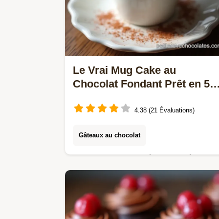
Le Vrai Mug Cake au
Chocolat Fondant Prêt en 5
Minutes
4.38 (21 Évaluations)
Gâteaux au chocolat
La recette experte du Mug Cake au
Chocolat ultramoelleux Un dessert
microondes express parfait pour une
idée goûter rapide et réconfortante