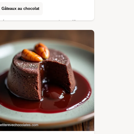
Gâteaux au chocolat
Découvrez notre recette de Muffin
sans gluten au chocolat ultra moelleux
Parfait pour le petit déjeuner ce
cupcake sans gluten est prêt en
moins de 40 minutes