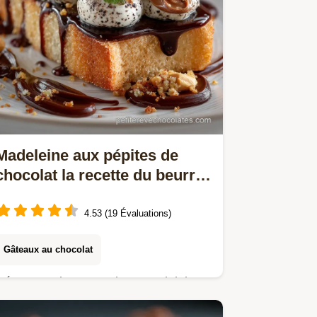
Madeleine aux pépites de
chocolat la recette du beurre
noisette parfait
4.53 (19 Évaluations)
Gâteaux au chocolat
Découvrez le secret dune Madeleine
aux pépites de chocolat moelleuse