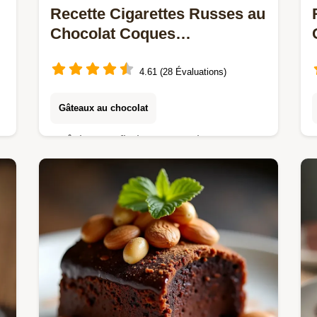
Recette Cigarettes Russes au
Chocolat Coques
Croustillantes et Ganache
Intense
4.61 (28 Évaluations)
Gâteaux au chocolat
Maîtrisez enfin la recette des
Cigarettes au Chocolat authentiques
Des gaufrettes fines croustillantes
fourrées dune crème chocolat maison
Le secret du roulage…