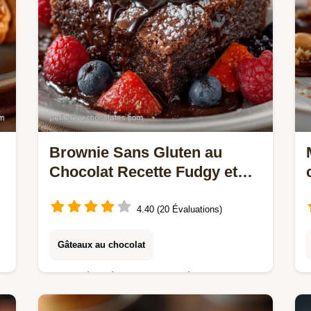
Brownie Sans Gluten au
Chocolat Recette Fudgy et
Cœur Fondant Inratable
4.40 (20 Évaluations)
Gâteaux au chocolat
Vous cherchez un Brownie Sans
Gluten au Chocolat vraiment