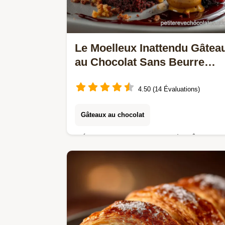
Le Moelleux Inattendu Gâtea
au Chocolat Sans Beurre
Facile
4.50 (14 Évaluations)
Gâteaux au chocolat
Découvrez notre recette de gâteau a
chocolat sans beurre incroyablement
moelleux et aérien Le secret réside
dans lhuile et les blancs montés