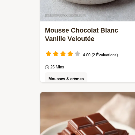
Mousse Chocolat Blanc
Vanille Veloutée
4.00 (2 Évaluations)
25 Mins
Mousses & crèmes
Cette Mousse chocolat blanc vanille
est aérienne. Une recette mousse
chocolat blanc vanille qui tient bien
avec notre checklist…