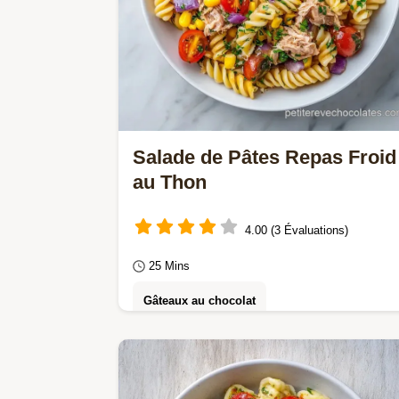
Salade de Pâtes Repas Froid
au Thon
4.00 (3 Évaluations)
25 Mins
Gâteaux au chocolat
Optez pour cette salade de pâtes
repas froid. Une salade de pâtes
froide au thon croquante.