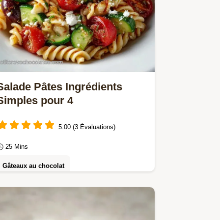
Salade Pâtes Ingrédients
Simples pour 4
5.00 (3 Évaluations)
25 Mins
Gâteaux au chocolat
Une Salade pâtes ingrédients simples
et fraîche. Idéale pour un pique-nique,
avec un tableau de substitutions