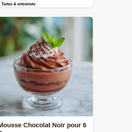
Tartes & entremets
Cette Salade pâtes froide rapide est
idéale pour le midi. Découvrez une
recette salade de pâtes froide avec
notre guide de timing…
Mousse Chocolat Noir pour 6