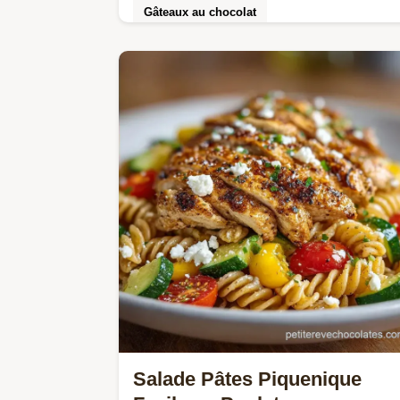
Gâteaux au chocolat
Cette Recette salade pâtes express
est idéale. Testez cette salade de
pâtes pique-nique avec notre guide d
timing étape par…
Salade Pâtes Piquenique