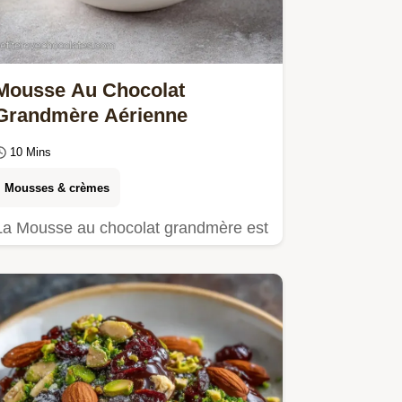
Mousse Au Chocolat
Grandmère Aérienne
10 Mins
Mousses & crèmes
La Mousse au chocolat grandmère est
une recette mousse au chocolat
maison onctueuse.