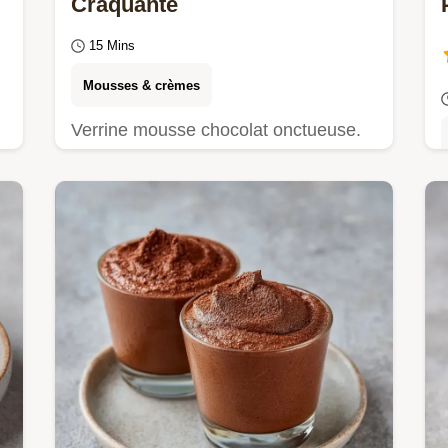
Craquante
15 Mins
Mousses & crèmes
Verrine mousse chocolat onctueuse.
Testez cette mousse au chocolat
croustillante aux gavottes avec notre
checklist anti-échecs.