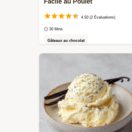
Facile au Poulet
4.50 (2 Évaluations)
30 Mins
Gâteaux au chocolat
Cette Salade pâtes piquenique facile
est idéale. Une salade de pâtes au
poulet croquante avec notre tableau
de substitutions…