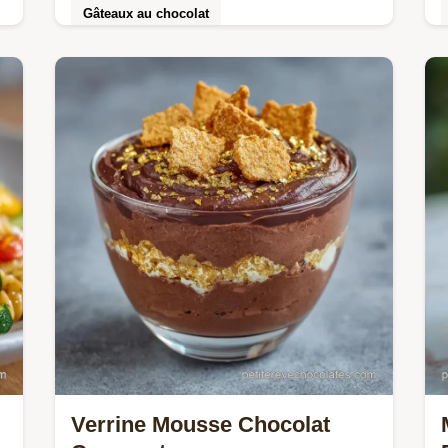
Gâteaux au chocolat
Préparez une Salade pâtes simple été
fraîche. Cette recette salade de pâtes
e
pique-nique inclut un guide de timing
étape par étape.
Verrine Mousse Chocolat