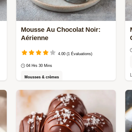
Mousse Au Chocolat Noir:
Aérienne
4.00 (1 Évaluations)
04 Hrs 30 Mins
Mousses & crèmes
Savourez cette Mousse au chocolat
noir pour un résultat léger et aérien.
Cette mousse chocolat noir onctueuse
inclut un guide des…