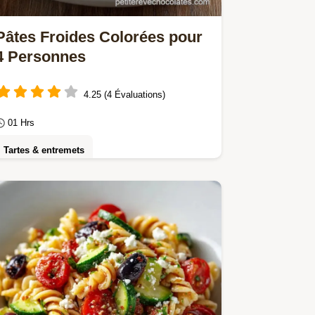
Pâtes Froides Colorées pour
4 Personnes
4.25 (4 Évaluations)
01 Hrs
Tartes & entremets
Découvrez nos Pâtes froides
colorées, une recette pâtes froides
pique-nique idéale.