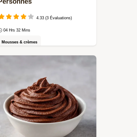
Personnes
4.33 (3 Évaluations)
04 Hrs 32 Mins
Mousses & crèmes
Réussissez votre Mousse chocolat
noir avec cette mousse légère au
chocolat noir.