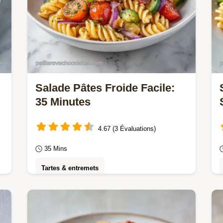
Salade Pâtes Froide Facile:
35 Minutes
4.67 (3 Évaluations)
35 Mins
Tartes & entremets
Cette Salade pâtes froide facile est
idéale. Une recette salade de pâtes
rapide pour pique-nique avec notre