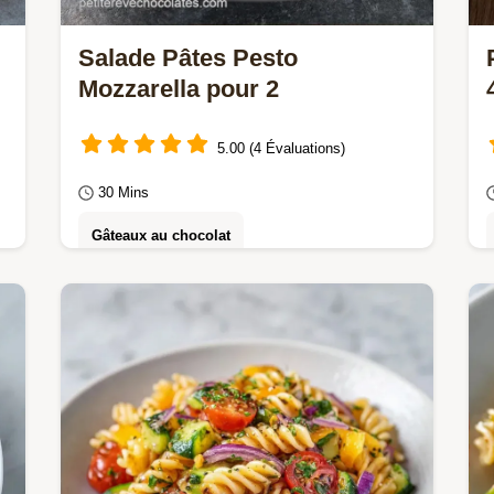
Salade Pâtes Pesto
Mozzarella pour 2
5.00 (4 Évaluations)
30 Mins
Gâteaux au chocolat
Préparez cette salade pâtes pesto
mozzarella gourmande. Une recette
salade de pâtes pesto mozzarella
tomate avec calculateur de…